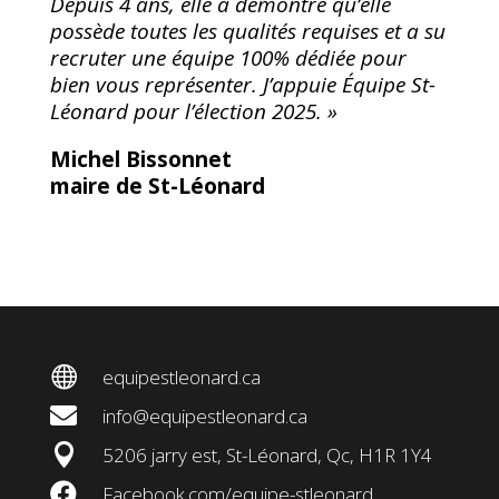
Depuis 4 ans, elle a démontré qu’elle
possède toutes les qualités requises et a su
recruter une équipe 100% dédiée pour
bien vous représenter. J’appuie Équipe St-
Léonard pour l’élection 2025. »
Michel Bissonnet
maire de St-Léonard

equipestleonard.ca

info@equipestleonard.ca

5206 jarry est, St-Léonard, Qc, H1R 1Y4

Facebook.com/equipe-stleonard