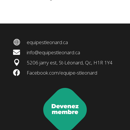

equipestleonard.ca

info@equipestleonard.ca

5206 jarry est, St-Léonard, Qc, H1R 1Y4

Facebook.com/equipe-stleonard