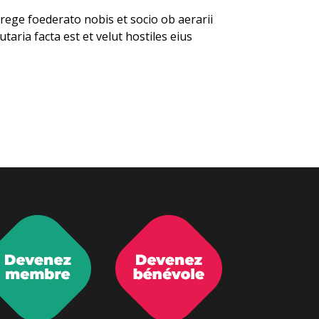
ege foederato nobis et socio ob aerarii
aria facta est et velut hostiles eius