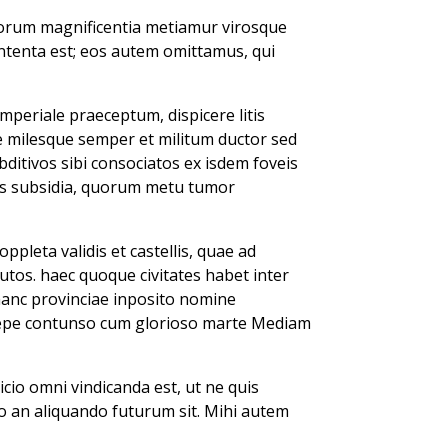
borum magnificentia metiamur virosque
ntenta est; eos autem omittamus, qui
mperiale praeceptum, dispicere litis
e milesque semper et militum ductor sed
ditivos sibi consociatos ex isdem foveis
ans subsidia, quorum metu tumor
pleta validis et castellis, quae ad
utos. haec quoque civitates habet inter
anc provinciae inposito nomine
aepe contunso cum glorioso marte Mediam
io omni vindicanda est, ut ne quis
io an aliquando futurum sit. Mihi autem