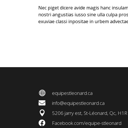
Nec piget dicere avide magis hanc insul
nostri angustias iusso sine ulla culpa pro
exuviae classi inpositae in urbem advect

equipestleonard.ca

info@equipestleonard.ca

5206 jarry est, St-Léonard, Qc, H1R

Facebook.com/equipe-stleonard