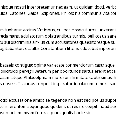
nisque nostri interpretemur nec eam, ut quidam docti, ver
os, Catones, Galos, Scipiones, Philos; his communis vita co
m tuebatur accitus Vrsicinus, cui nos obsecuturos iunxerat i
 reclamans, adulatorum oblatrantibus turmis, bellicosus san
tu sui discriminis anxius cum accusatores quaesitoresque sub
gitabantur, occultis Constantium litteris edocebat inplor
abataeis contigua; opima varietate conmerciorum castrisque op
llicitudo pervigil veterum per oportunos saltus erexit et ca
sam atque Philadelphiam murorum firmitate cautissimas. h
s nostris Traianus conpulit imperator incolarum tumore s
o excusatione amicitiae tegenda non est sed potius supplic
 inferentem sequi; quod quidem, ut res ire coepit, haud sc
post mortem meam futura, quam qualis hodie sit.