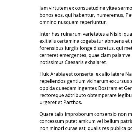
Iam virtutem ex consuetudine vitae sermo
bonos eos, qui habentur, numeremus, Paul
omnino nusquam reperiuntur.
Inter has ruinarum varietates a Nisibi qua
exitialis certamina cogebatur abnuens et
forensibus iurgiis longe discretus, qui me
cerneret emergentes, quae clam palamve a
notissimus Caesaris exhalaret.
Huic Arabia est conserta, ex alio latere N
repellendos gentium vicinarum excursus so
oppida quaedam ingentes Bostram et Gera
rectoreque adtributo obtemperare legibu
urgeret et Parthos.
Quare talis improborum consensio non mod
concessum putet amicum vel bellum patriae
non minori curae est, qualis res publica 