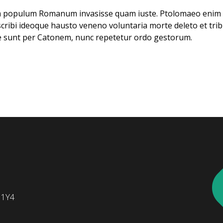
am populum Romanum invasisse quam iuste. Ptolomaeo enim r
scribi ideoque hausto veneno voluntaria morte deleto et tribut
ae sunt per Catonem, nunc repetetur ordo gestorum.
 1Y4